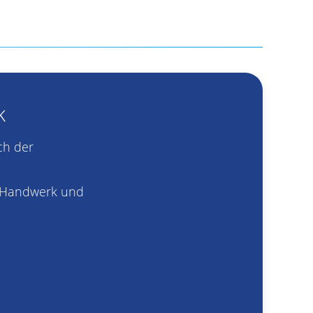
k
ch der
s Handwerk und