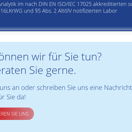
Analytik im nach DIN EN ISO/IEC 17025 akkreditierten 
§16LKrWG und §5 Abs. 2 AltölV notifizierten Labor
nnen wir für Sie tun?
raten Sie gerne.
 uns an oder schreiben Sie uns eine Nachricht
ür Sie da!
REN SIE UNS