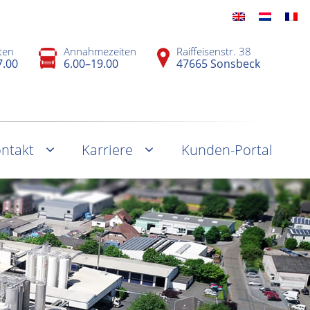
ten
Annahmezeiten
Raiffeisenstr. 38
7.00
6.00–19.00
47665 Sonsbeck
ntakt
Karriere
Kunden-Portal