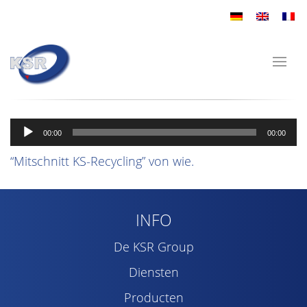
Audiospeler
00:00
00:00
“Mitschnitt KS-Recycling” von wie.
INFO
De KSR Group
Diensten
Producten