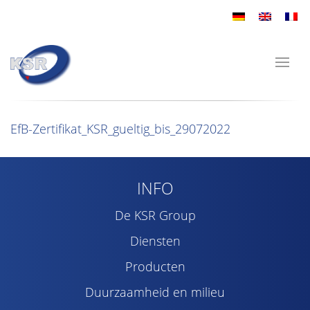
EfB-Zertifikat_KSR_gueltig_bis_29072022
INFO
De KSR Group
Diensten
Producten
Duurzaamheid en milieu